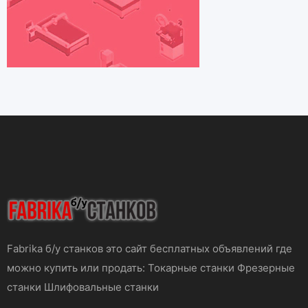
Fabrika б/у станков это сайт бесплатных объявлений где
можно купить или продать: Токарные станки Фрезерные
станки Шлифовальные станки