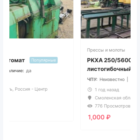
Прессы и молоты
PKXA 250/5600 Erfurt
листогибочный пресс
Популярные
ЧПУ
Неизвестно
Наличие
да
1 год назад
Смоленская область
,
Россия - Центр
776 Просмотров
1,000
₽