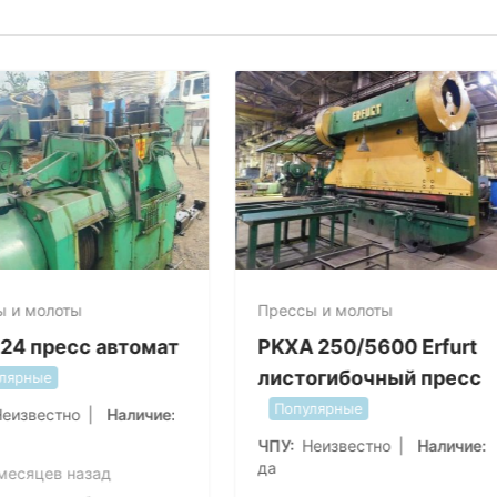
сы и молоты
Прессы и молоты
224 пресс автомат
PKXA 250/5600 Erfurt
листогибочный пресс
пулярные
Популярные
Неизвестно
Наличие
ЧПУ
Неизвестно
Наличие
да
2 месяцев назад