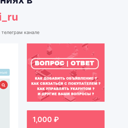
i_ru
 телеграм канале
рные
1,000
₽