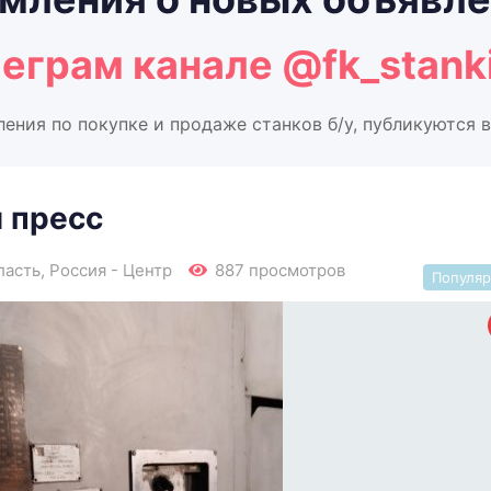
леграм канале
@fk_stank
ления по покупке и продаже станков б/у, публикуются в
 пресс
ласть
,
Россия - Центр
887 просмотров
Популя