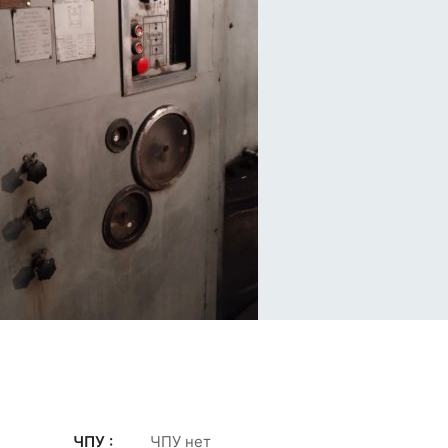
ЧПУ :
ЧПУ нет