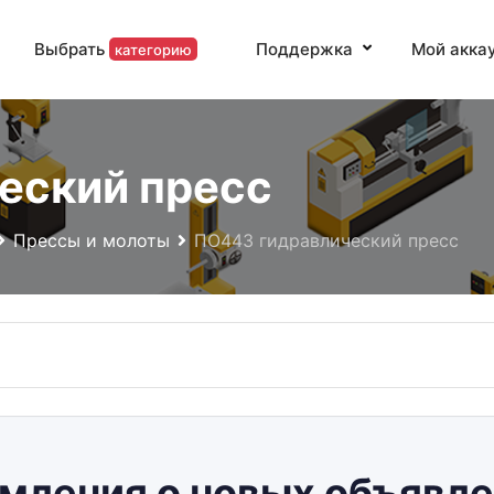
Выбрать
Поддержка
Мой акка
категорию
еский пресс
Прессы и молоты
ПО443 гидравлический пресс
мления о новых объявле