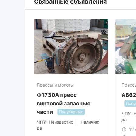
Связанные объявления
Прессы и молоты
Прес
Ф1730А пресс
АВ6
винтовой запасные
По
части
Популярные
ЧПУ
да
ЧПУ
Неизвестно
Наличие
да
1